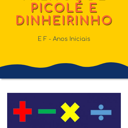
PICOLÉ E
DINHEIRINHO
E F - Anos Iniciais