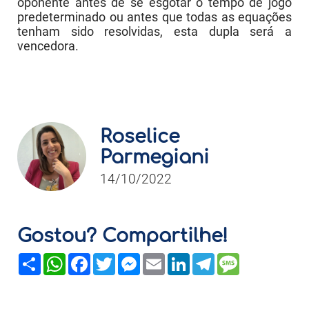
oponente antes de se esgotar o tempo de jogo
predeterminado ou antes que todas as equações
tenham sido resolvidas, esta dupla será a
vencedora.
Roselice
Parmegiani
14/10/2022
Gostou? Compartilhe!
Share
WhatsApp
Facebook
Twitter
Messenger
Email
LinkedIn
Telegram
Message