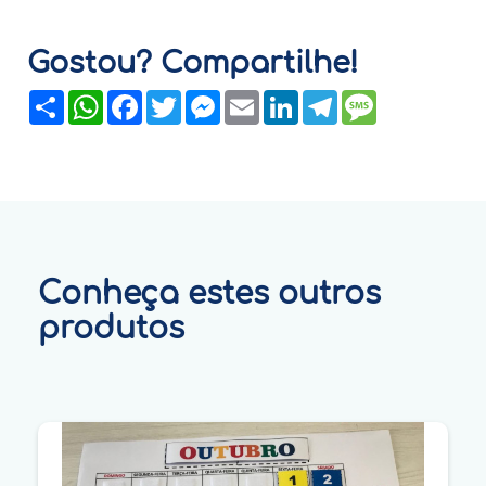
Gostou? Compartilhe!
Share
WhatsApp
Facebook
Twitter
Messenger
Email
LinkedIn
Telegram
Message
Conheça estes outros
produtos