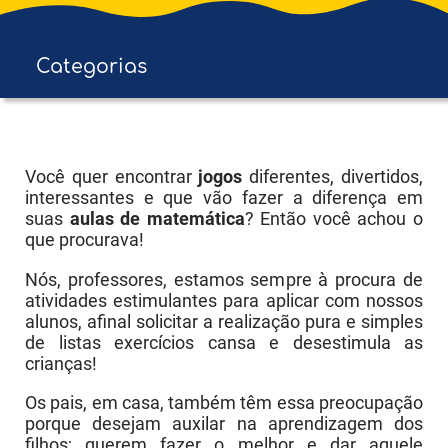
Categorias
Educação Infantil
E F - Anos Iniciais
Você quer encontrar
jogos
diferentes, divertidos,
interessantes e que vão fazer a diferença em
E F - Anos Finais
suas
aulas de matemática
? Então você achou o
que procurava!
Ens. Médio
Nós, professores, estamos sempre à procura de
Ens. Superior
atividades estimulantes para aplicar com nossos
alunos, afinal solicitar a realização pura e simples
de listas exercícios cansa e desestimula as
crianças!
Os pais, em casa, também têm essa preocupação
porque desejam auxilar na aprendizagem dos
filhos; querem fazer o melhor e dar aquele