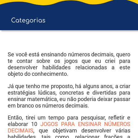
Categorias
Educação Infantil
E F - Anos Iniciais
Se você está ensinando números decimais, quero
te contar sobre os jogos que eu criei para
E F - Anos Finais
desenvolver habilidades relacionadas a este
objeto do conhecimento.
Ens. Médio
Já que tenho me proposto, há alguns anos, a criar
Ens. Superior
estratégias lúdicas, concretas e divertidas para
ensinar matemática, eu não poderia deixar passar
em branco os números decimais.
Então, tirei um tempo para pesquisar, refletir e
elaborar 10
JOGOS PARA ENSINAR NÚMEROS
DECIMAIS
, que objetivam desenvolver várias
habilidades, tais como, relacionar frações a