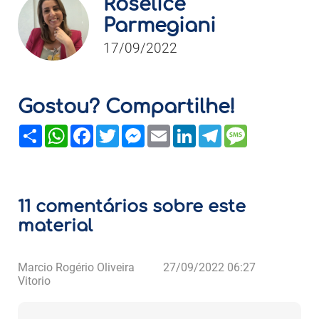
Roselice
Parmegiani
17/09/2022
Gostou? Compartilhe!
Share
WhatsApp
Facebook
Twitter
Messenger
Email
LinkedIn
Telegram
Message
11 comentários sobre este
material
Marcio Rogério Oliveira
27/09/2022 06:27
Vitorio