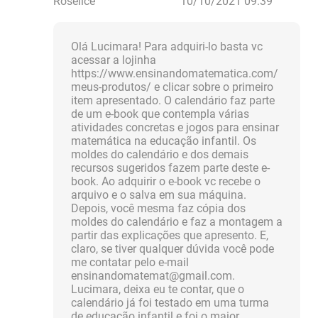
Roselice
10/10/2021 09:39
Olá Lucimara! Para adquiri-lo basta vc
acessar a lojinha
https://www.ensinandomatematica.com/
meus-produtos/ e clicar sobre o primeiro
item apresentado. O calendário faz parte
de um e-book que contempla várias
atividades concretas e jogos para ensinar
matemática na educação infantil. Os
moldes do calendário e dos demais
recursos sugeridos fazem parte deste e-
book. Ao adquirir o e-book vc recebe o
arquivo e o salva em sua máquina.
Depois, você mesma faz cópia dos
moldes do calendário e faz a montagem a
partir das explicações que apresento. E,
claro, se tiver qualquer dúvida você pode
me contatar pelo e-mail
ensinandomatemat@gmail.com
.
Lucimara, deixa eu te contar, que o
calendário já foi testado em uma turma
de educação infantil e foi o maior