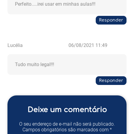
Perfeito.....irei usar em minhas aulas!!!
Responder
Lucélia
06/08/2021 11:49
Tudo muito legal!!!
Responder
Deixe um comentário
O seu endereço de e-mail não será publicado.
Campos obrigatórios são marcados com *