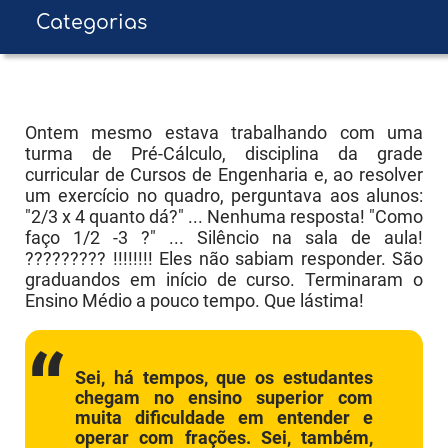
Categorias
Educação Infantil
E F - Anos Iniciais
Ontem mesmo estava trabalhando com uma
turma de Pré-Cálculo, disciplina da grade
E F - Anos Finais
curricular de Cursos de Engenharia e, ao resolver
um exercício no quadro, perguntava aos alunos:
Ens. Médio
"2/3 x 4 quanto dá?" ... Nenhuma resposta! "Como
faço 1/2 -3 ?" ... Silêncio na sala de aula!
Ens. Superior
????????? !!!!!!!! Eles não sabiam responder. São
graduandos em início de curso. Terminaram o
Ensino Médio a pouco tempo. Que lástima!
Sei, há tempos, que os estudantes
chegam no ensino superior com
muita dificuldade em entender e
operar com frações. Sei, também,