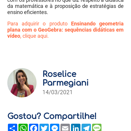
da matemática e à proposição de estratégias de
ensino eficientes.
Para adquirir o produto
Ensinando geometria
plana com o GeoGebra: sequências didáticas em
vídeo
, clique aqui.
Roselice
Parmegiani
14/03/2021
Gostou? Compartilhe!
Share
WhatsApp
Facebook
Twitter
Messenger
Email
LinkedIn
Telegram
Message