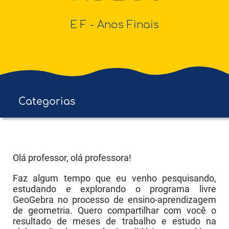
E F - Anos Finais
Categorias
Educação Infantil
E F - Anos Iniciais
​Olá professor, olá professora!
E F - Anos Finais
Faz algum tempo que eu venho pesquisando,
estudando e explorando o programa livre
Ens. Médio
GeoGebra no processo de ensino-aprendizagem
de geometria. Quero compartilhar com você o
Ens. Superior
resultado de meses de trabalho e estudo na